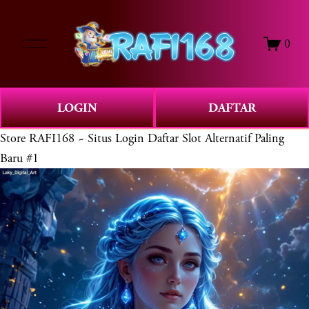
O
0
p
e
n
M
LOGIN
DAFTAR
e
n
Store
RAFI168 ~ Situs Login Daftar Slot Alternatif Paling
u
Baru #1